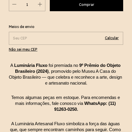
Alterar CEP
Entregas para o CEP:
Meios de envio
Calcular
Não sei meu CEP
A 
Luminária Fluxo
 foi premiada no 
9º Prêmio do Objeto 
Brasileiro (2024)
, promovido pelo Museu A Casa do 
Objeto Brasileiro — que celebra e reconhece a arte, design 
e artesanato nacional.
Temos algumas peças em estoque. Para encomendas e 
mais informações, fale conosco via 
WhatsApp: (11) 
91263-0250.
A Luminária Artesanal Fluxo simboliza a força das águas 
que, que sempre encontram caminhos para seguir. Como 